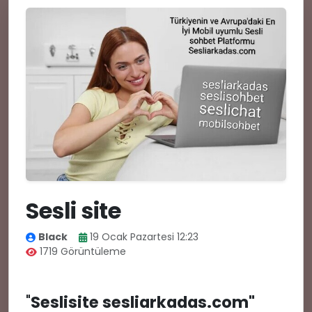
🗨️
Sesli site
Black
19 Ocak Pazartesi 12:23
1719 Görüntüleme
"
Seslisite
ses
liarkadas.com
"