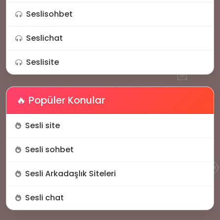
Seslisohbet
Seslichat
Seslisite
💌
🔥 Popüler Konular
Sesli site
Sesli sohbet
📢
Sesli Arkadaşlık Siteleri
💡
Sesli chat