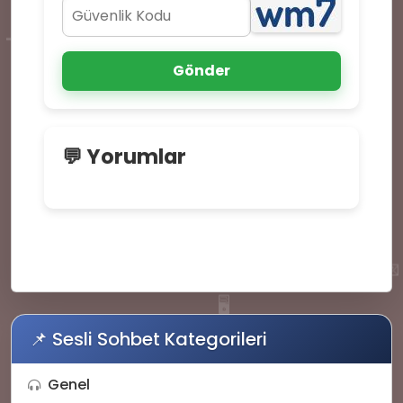
📜
🌟
Gönder
💬 Yorumlar
💌
🖥️
📌 Sesli Sohbet Kategorileri
Genel