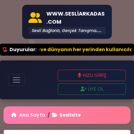
WWW.SESLIARKADAS
.COM
Sesli Bağlantı, Gerçek Tanışma...₀⚡
😆
Türkiye ve dünyanın her yerinden kullanıcılarla anı
Duyurular:
HIZLI GİRİŞ
ÜYE OL
Ana Sayfa
Seslisite