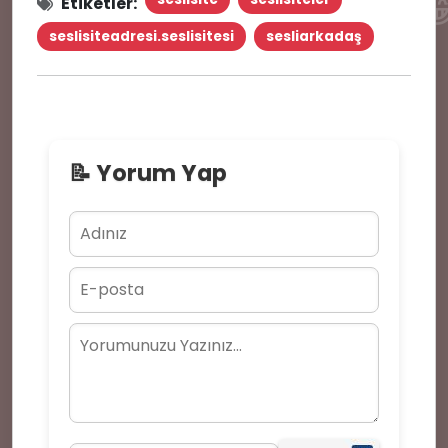

Etiketler:
seslisiteadresi.seslisitesi
sesliarkadaş
👩‍💻
👥
🔥
📝 Yorum Yap
😜