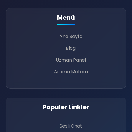
Menü
💚
😜
Ana Sayfa
Blog
💌
Uzman Panel
Arama Motoru
Popüler Linkler
Sesli Chat