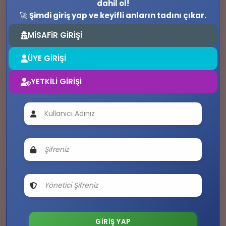
dahil ol!
🚀
Şimdi giriş yap ve keyifli anların tadını çıkar.
MİSAFİR GİRİŞİ
📶
ÜYE GİRİŞİ
💭
YETKİLİ GİRİŞİ
🔥