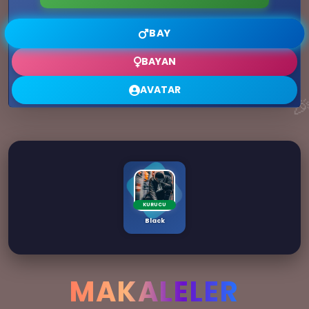
🔥
BAY
⭐
BAYAN
AVATAR

💌
KURUCU
Black
MAKALELER