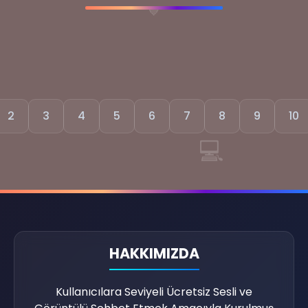
💙
2
3
4
5
6
7
8
9
10
💻
📜
⚡
HAKKIMIZDA
Kullanıcılara Seviyeli Ücretsiz Sesli ve