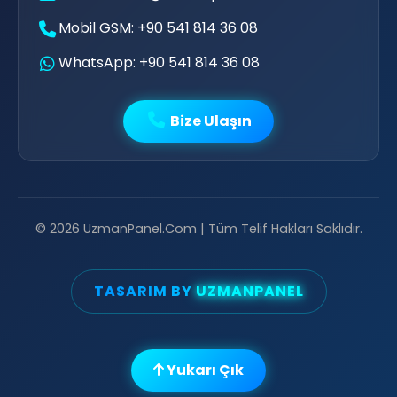
Mobil GSM: +90 541 814 36 08
WhatsApp: +90 541 814 36 08
👨‍💻
Bize Ulaşın
© 2026 UzmanPanel.Com | Tüm Telif Hakları Saklıdır.
TASARIM BY
UZMANPANEL
🔊

🔥
Yukarı Çık
💬